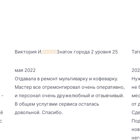
Виктория И.
Знаток города 2 уровня 25
Тат





мая 2022
202
Отдавала в ремонт мультиварку и кофеварку.
Нуж
Мастер все отремонтировал очень оперативно,
не 
 -
и персонал очень дружелюбный и отзывчивый.
мес
В общем услугами сервиса осталась
от 
щё
довольной. Спасибо.
Сде
с
Под
нов
нег