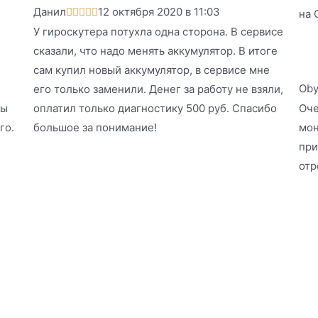
Данил
12 октября 2020 в 11:03





на 
У гироскутера потухла одна сторона. В сервисе
сказали, что надо менять аккумулятор. В итоге
сам купил новый аккумулятор, в сервисе мне
Ob
его только заменили. Денег за работу не взяли,
бы
оплатил только диагностику 500 руб. Спасибо
Оче
го.
большое за понимание!
мон
при
отр