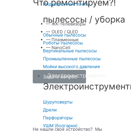
Что ремонтируем?!
Индукционные плиты
пылесосы / уборка
— ЖК-телевизоры
— OLED / QLED
Обычные пылесосы
— Плазменные
Роботы-пылесосы
— NanoCell
Вертикальные пылесосы
Промышленные пылесосы
Мойки высокого давления
Электроинструменты
Задать вопрос
Электроинструмен
Шуруповерты
Дрели
Перфораторы
УШМ (болгарки)
Не нашли своё устройство? Мы