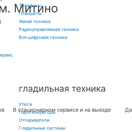
 м. Митино
Телефоны
Планшеты
а
Умная техника
Радиоуправляемая техника
Вся цифровая техника
сервис
гладильная техника
Утюги
ов
В стационарном сервисе и на выезде
Да
Парогенераторы
Отпариватели
Гладильные системы