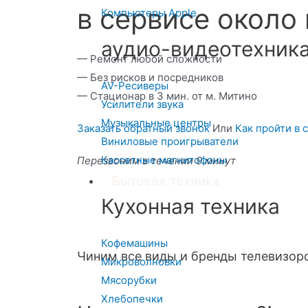
в сервисе около
Компьютеры Apple
аудио-видеотехник
— Ремонт любой сложности
— Без рисков и посредников
AV-Ресиверы
— Стационар в 3 мин. от м. Митино
Усилители звука
Музыкальные центры
Заказать обратный звонок
Или
Как пройти в 
Виниловые проигрыватели
Кассетные магнитофоны
Перезвоним в течении 9 минут
Бытовая техника
Кухонная техника
Кофемашины
Чиним все виды и бренды телевизор
Микроволновки
Мясорубки
Хлебопечки